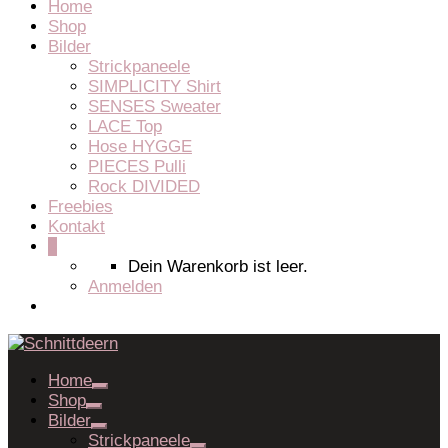
Home
Shop
Bilder
Strickpaneele
SIMPLICITY Shirt
SENSES Sweater
LACE Top
Hose HYGGE
PIECES Pulli
Rock DIVIDED
Freebies
Kontakt
0
Dein Warenkorb ist leer.
Anmelden
Home
Shop
Bilder
Strickpaneele