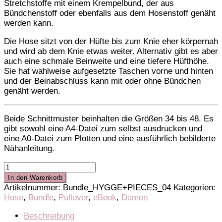
Stretchstoffe mit einem Krempelbund, der aus
Bündchenstoff oder ebenfalls aus dem Hosenstoff genäht
werden kann.
Die Hose sitzt von der Hüfte bis zum Knie eher körpernah
und wird ab dem Knie etwas weiter. Alternativ gibt es aber
auch eine schmale Beinweite und eine tiefere Hüfthöhe.
Sie hat wahlweise aufgesetzte Taschen vorne und hinten
und der Beinabschluss kann mit oder ohne Bündchen
genäht werden.
Beide Schnittmuster beinhalten die Größen 34 bis 48. Es
gibt sowohl eine A4-Datei zum selbst ausdrucken und
eine A0-Datei zum Plotten und eine ausführlich bebilderte
Nähanleitung.
Bundle
Hose
In den Warenkorb
HYGGE
Artikelnummer:
Bundle_HYGGE+PIECES_04
Kategorien:
und
Hose
,
Bundle
,
Pullover
,
eBook
,
Damen
PIECES
Pulli
Beschreibung