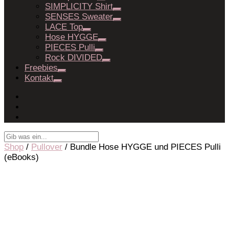
SIMPLICITY Shirt
SENSES Sweater
LACE Top
Hose HYGGE
PIECES Pulli
Rock DIVIDED
Freebies
Kontakt
Shop
/
Pullover
/ Bundle Hose HYGGE und PIECES Pulli
(eBooks)