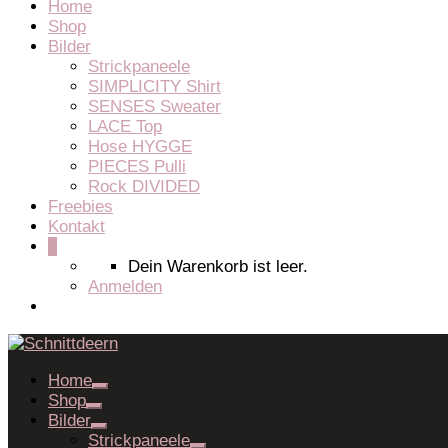
Home
Shop
Bilder
Strickpaneele
SIMPLICITY Shirt
SENSES Sweater
LACE Top
Hose HYGGE
PIECES Pulli
Rock DIVIDED
Freebies
Kontakt
0
Dein Warenkorb ist leer.
Anmelden
Home
Shop
Bilder
Strickpaneele