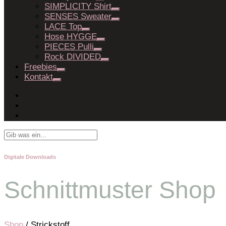
SIMPLICITY Shirt
SENSES Sweater
LACE Top
Hose HYGGE
PIECES Pulli
Rock DIVIDED
Freebies
Kontakt
Digitale Downloads
Schnittmuster Shop
Shop
/ Strickstoff