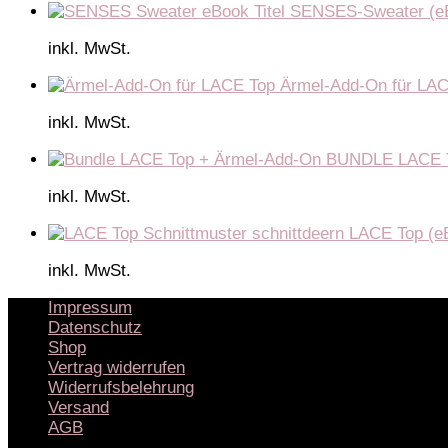
SENSES-Sweater (e
inkl. MwSt.
Ärmel-Add-On für LAC
inkl. MwSt.
BUNDLE LACE T
inkl. MwSt.
LACE Top (e
inkl. MwSt.
Impressum
Datenschutz
Shop
Vertrag widerrufen
Widerrufsbelehrung
Versand
AGB