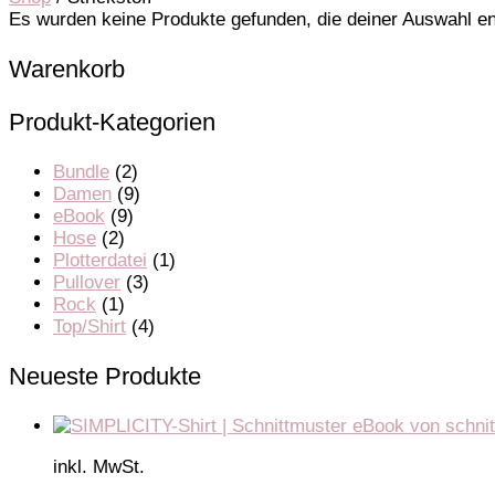
Es wurden keine Produkte gefunden, die deiner Auswahl e
Warenkorb
Produkt-Kategorien
Bundle
(2)
Damen
(9)
eBook
(9)
Hose
(2)
Plotterdatei
(1)
Pullover
(3)
Rock
(1)
Top/Shirt
(4)
Neueste Produkte
inkl. MwSt.